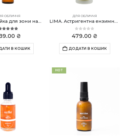
ЛЯ ОБЛИЧЧЯ
ДЛЯ ОБЛИЧЧЯ
ACTIVE Олійка для зони навколо очей
LIMA. Астригентна ензимна пудра
5.00
out of 5
0
out of 5
89.00
₴
479.00
₴
ДАТИ В КОШИК
ДОДАТИ В КОШИК
HOT