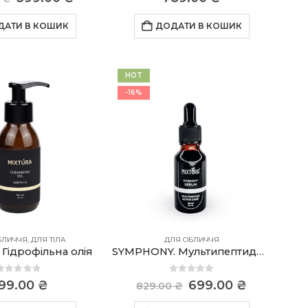
ціна:
ціна:
499.00 ₴.
399.00 ₴.
ДАТИ В КОШИК
ДОДАТИ В КОШИК
HOT
-16%
БЛИЧЧЯ
,
ДЛЯ ТІЛА
ДЛЯ ОБЛИЧЧЯ
 Гідрофільна олія
SYMPHONY. Мультипептидна сироватка
0
out of 5
0
out of 5
Оригінальна
Поточна
99.00
₴
699.00
₴
829.00
₴
ціна:
ціна: