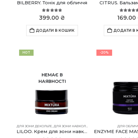
BILBERRY. Тонік для обличчя
CITRUS. Бальза
5.00
out of 5
5.00
out
399.00
₴
169.00
ДОДАТИ В КОШИК
ДОДАТИ В
HOT
-20%
НЕМАЄ В
НАЯВНОСТІ
ДЛЯ ЗОНИ ДЕКОЛЬТЕ
,
ДЛЯ ЗОНИ НАВКОЛО ОЧЕЙ
,
ДЛЯ ОБЛИЧЧЯ
ДЛЯ ОБЛИЧ
,
ДЛЯ Ш
LILOO. Крем для зони навколо очей