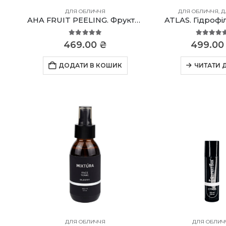
ДЛЯ ОБЛИЧЧЯ
ДЛЯ ОБЛИЧЧЯ
,
Д
AHA FRUIT PEELING. Фруктовий пілінг
ATLAS. Гідрофі
5.00
out of 5
5.00
out
469.00
₴
499.0
ДОДАТИ В КОШИК
ЧИТАТИ 
ДЛЯ ОБЛИЧЧЯ
ДЛЯ ОБЛИЧ