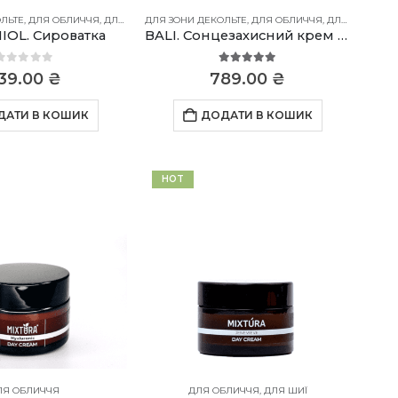
ЛЬТЕ
,
ДЛЯ ОБЛИЧЧЯ
,
ДЛЯ ШИЇ
ДЛЯ ЗОНИ ДЕКОЛЬТЕ
,
ДЛЯ ОБЛИЧЧЯ
,
ДЛЯ РУК
,
ДЛЯ 
OL. Сироватка
BALI. Сонцезахисний крем для обличчя SPF 30
0
out of 5
5.00
out of 5
39.00
₴
789.00
₴
ДАТИ В КОШИК
ДОДАТИ В КОШИК
HOT
ЛЯ ОБЛИЧЧЯ
ДЛЯ ОБЛИЧЧЯ
,
ДЛЯ ШИЇ