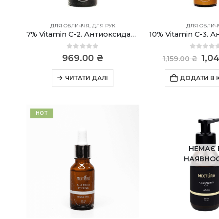
ДЛЯ ОБЛИЧЧЯ
,
ДЛЯ РУК
ДЛЯ ОБЛИЧ
7% Vitamin C-2. Антиоксидантна сироватка з вітаміном С
0
out of 5
0
out o
Ори
969.00
₴
1,0
1,159.00
₴
цін
1,15
ЧИТАТИ ДАЛІ
ДОДАТИ В
HOT
НЕМАЄ 
НАЯВНОС