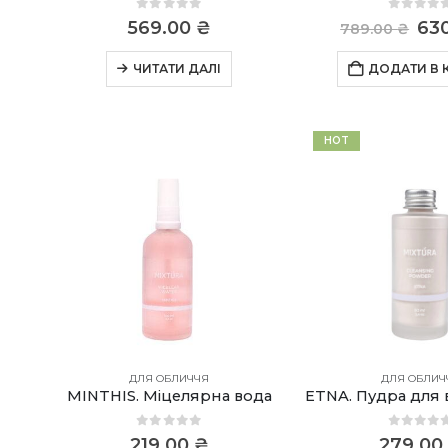
0
out of 5
0
out o
Ор
569.00
₴
63
789.00
₴
цін
789
ЧИТАТИ ДАЛІ
ДОДАТИ В
HOT
ДЛЯ ОБЛИЧЧЯ
ДЛЯ ОБЛИЧ
MINTHIS. Міцелярна вода
0
out of 5
0
out o
219.00
₴
279.00