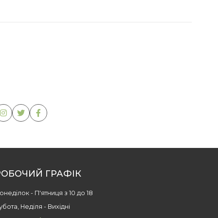
РОБОЧИЙ ГРАФІК
онеділок - П'ятниця з 10 до 18
убота, Неділя - Вихідні