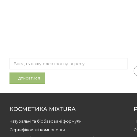
КОСМЕТИКА MIXTURA
Натуральні та біобазовані формули
П
Сертифіковані компоненти
С