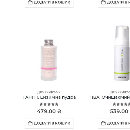
489
ДОДАТИ В КОШИК
ДОДАТИ В
ДЛЯ ОБЛИЧЧЯ
ДЛЯ ОБЛИЧ
TAHITI. Ензимна пудра
5.00
out of 5
5.00
out
479.00
₴
539.00
ДОДАТИ В КОШИК
ДОДАТИ В