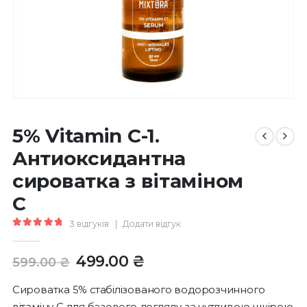
5% Vitamin C-1.
Антиоксидантна
сироватка з вітаміном
С
3
відгуків
|
Додати відгук
5.00
out of 5
Оригінальна
Поточна
499.00
₴
599.00
₴
ціна:
ціна:
599.00 ₴.
499.00 ₴.
Сироватка 5% стабілізованого водорозчинного
вітаміну С для базового догляду за чутливою шкірою