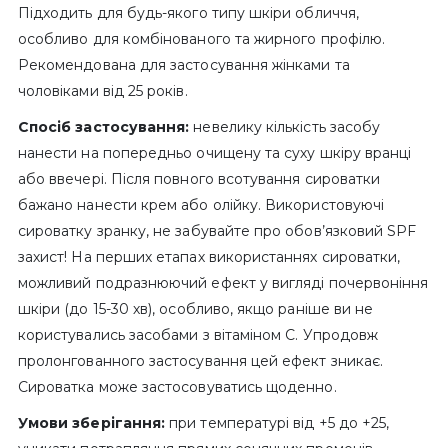
Підходить для будь-якого типу шкіри обличчя,
особливо для комбінованого та жирного профілю.
Рекомендована для застосування жінками та
чоловіками від 25 років.
Спосіб застосування:
невелику кількість засобу
нанести на попередньо очищену та суху шкіру вранці
або ввечері. Після повного всотування сироватки
бажано нанести крем або олійку. Використовуючі
сироватку зранку, не забувайте про обов’язковий SPF
захист! На перших етапах використаннях сироватки,
можливий подразнюючий ефект у вигляді почервоніння
шкіри (до 15-30 хв), особливо, якщо раніше ви не
користувались засобами з вітаміном С. Упродовж
пролонгованного застосування цей ефект зникає.
Сироватка може застосовуватись щоденно.
Умови зберігання:
при температурі від +5 до +25,