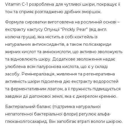
Vitamin C-1 розроблена для чутливої шкіри, покращує її
тон та сприяє розгладженю дрібних зморшок.
Формула сироватки виготовлена на рослинній основі –
екстракту кактусу Опунції “Prickly Pear” (від англ.
колюча груша), яка містить в собі коктейль із
натуральних антиоксидантів, а також полісахариди
жирних кислот та амінокислоти, що активно зволожують
та відновлюють шкіру. Додаткове зволоження надає
улюблена всім гіалуронова кислота, що є у складі
засобу. Ремінералізація, живлення та регенеративна
активність шкіри підсилена дію екстракту водоростей
та ферментативним лізатом, а її пружність підвищується
завдяки дії діатомової землі, яка є джерелом кремнію.
Бактеріальний баланс (підтримка натуральної
непатогенної бактеріальної флори) регулює альфа-
глюканолігосахарид. Він запобігає втраті вологи шкірою.