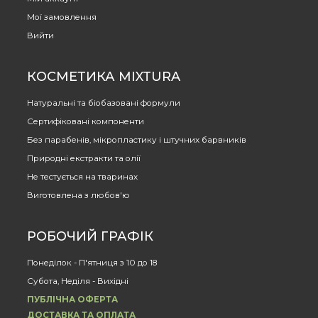
Мої замовлення
Вийти
КОСМЕТИКА MIXTURA
Натуральні та біобазовані формули
Сертифіковані компоненти
Без парабенів, мікропластику і штучних барвників
Природні екстракти та олії
Не тестується на тваринах
Виготовлена з любов'ю
РОБОЧИЙ ГРАФІК
Понеділок - П'ятниця з 10 до 18
Субота, Неділя - Вихідні
ПУБЛІЧНА ОФЕРТА
ДОСТАВКА ТА ОПЛАТА