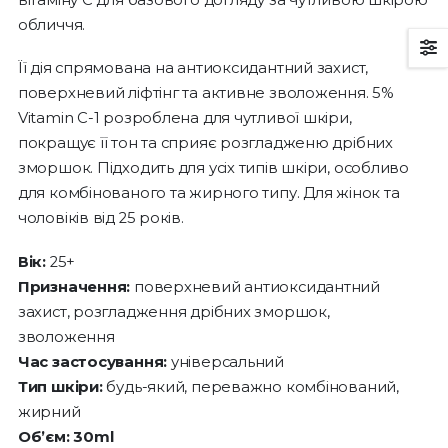
обличчя.
Її дія спрямована на антиоксидантний захист,
поверхневий ліфтінг та активне зволоження. 5%
Vitamin C-1 розроблена для чутливої шкіри,
покращує її тон та сприяє розгладженю дрібних
зморшок. Підходить для усіх типів шкіри, особливо
для комбінованого та жирного типу. Для жінок та
чоловіків від 25 років.
Вік:
25+
Призначення:
поверхневий антиоксидантний
захист, розгладження дрібних зморшок,
зволоження
Час застосування:
універсальний
Тип шкіри:
будь-який, переважно комбінований,
жирний
Об’єм:
30ml