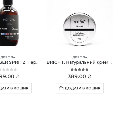
ДЛЯ ТІЛА
ДЛЯ ТІЛА
APPLE GINGER SPRITZ. Парфумоване мило
BRIGHT. Натуральний крем-дезодорант
0
out of 5
4.67
out of 5
99.00
₴
389.00
₴
ДАТИ В КОШИК
ДОДАТИ В КОШИК