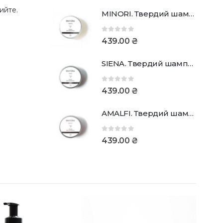
ийте.
MINORI. Твердий шампунь
0
out of 5
439.00
₴
SIENA. Твердий шампунь
0
out of 5
439.00
₴
AMALFI. Твердий шампунь
0
out of 5
439.00
₴