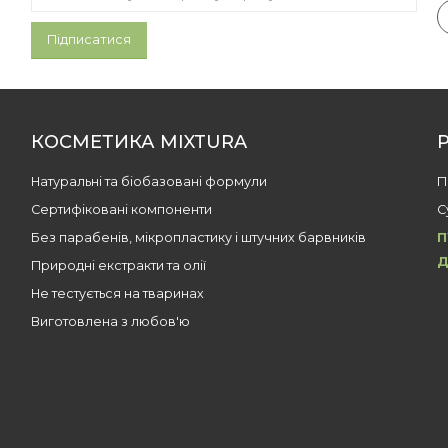
КОСМЕТИКА MIXTURA
Натуральні та біобазовані формули
П
Сертифіковані компоненти
С
Без парабенів, мікропластику і штучних барвників
П
Д
Природні екстракти та олії
Не тестується на тваринах
Виготовлена з любов'ю