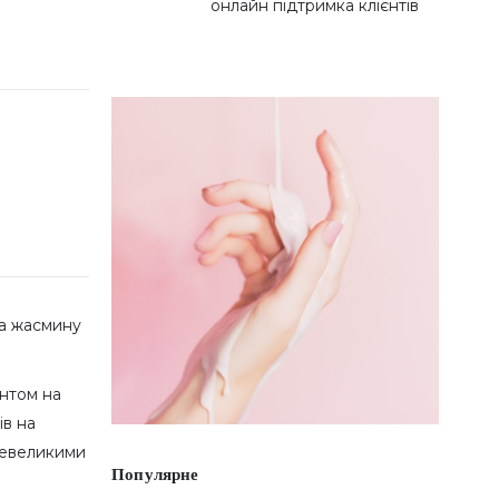
онлайн підтримка клієнтів
та жасмину
нтом на
ів на
 невеликими
Популярне