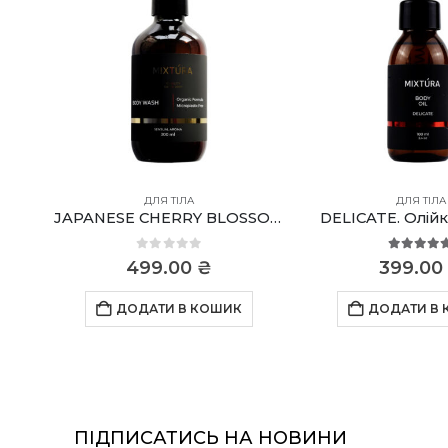
ДЛЯ ТІЛА
ДЛЯ ТІЛА
JAPANESE CHERRY BLOSSOM. Парфумований гель для душу
DELICATE. Олійк
0
out of 5
5.00
out
499.00
₴
399.00
ДОДАТИ В КОШИК
ДОДАТИ В
ПІДПИСАТИСЬ НА НОВИНИ