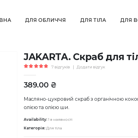
ВНА
ДЛЯ ОБЛИЧЧЯ
ДЛЯ ТІЛА
ДЛЯ 
JAKARTA. Скраб для ті
7
відгуків
|
Додати відгук
5.00
out of 5
389.00
₴
Масляно-цукровий скраб з органічною кок
олією та олією ши.
Availability:
1 в наявності
Категорія:
Для тіла