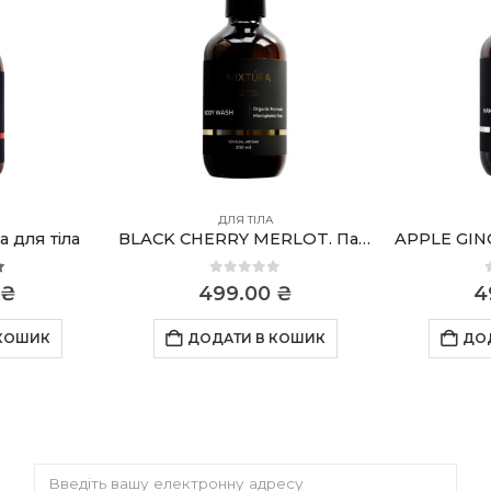
ДЛЯ ТІЛА
а для тіла
BLACK CHERRY MERLOT. Парфумований гель для душу
 of 5
0
out of 5
₴
499.00
₴
4
 КОШИК
ДОДАТИ В КОШИК
ДО