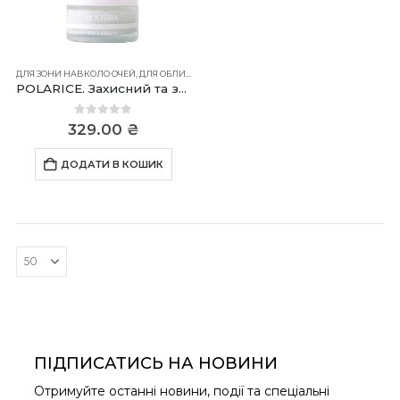
ДЛЯ ЗОНИ НАВКОЛО ОЧЕЙ
,
ДЛЯ ОБЛИЧЧЯ
,
ДЛЯ ШИЇ
POLARICE. Захисний та зволожуючий крем для обличчя
0
out of 5
329.00
₴
ДОДАТИ В КОШИК
ПІДПИСАТИСЬ НА НОВИНИ
Отримуйте останні новини, події та спеціальні