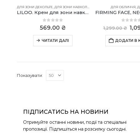
ДЛЯ ЗОНИ ДЕКОЛЬТЕ
,
ДЛЯ ЗОНИ НАВКОЛО ОЧЕЙ
,
ДЛЯ ОБЛИЧЧЯ
ДЛЯ ОБЛИЧЧЯ
,
ДЛЯ Ш
,
Д
LILOO. Крем для зони навколо очей
0
out of 5
0
out o
Ор
569.00
₴
1,0
1,299.00
₴
цін
1,2
ЧИТАТИ ДАЛІ
ДОДАТИ В
Показувати:
ПІДПИСАТИСЬ НА НОВИНИ
Отримуйте останні новини, події та спеціальні
пропозиції. Підпишіться на розсилку сьогодні.