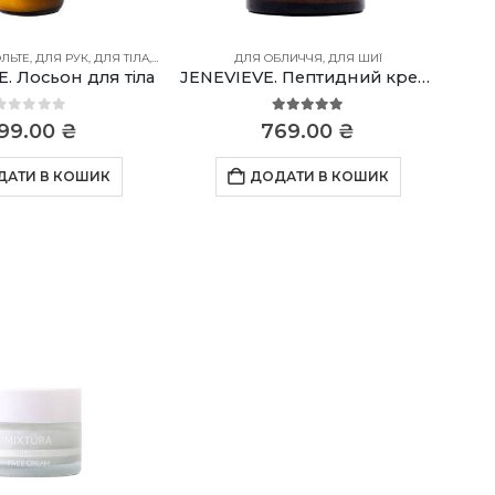
ЛЬТЕ
 ШИЇ
,
ДЛЯ РУК
,
ДЛЯ ТІЛА
,
ДЛЯ ШИЇ
ДЛЯ ОБЛИЧЧЯ
,
ДЛЯ ШИЇ
. Лосьон для тіла
JENEVIEVE. Пептидний крем для обличчя
0
out of 5
5.00
out of 5
99.00
₴
769.00
₴
ДАТИ В КОШИК
ДОДАТИ В КОШИК