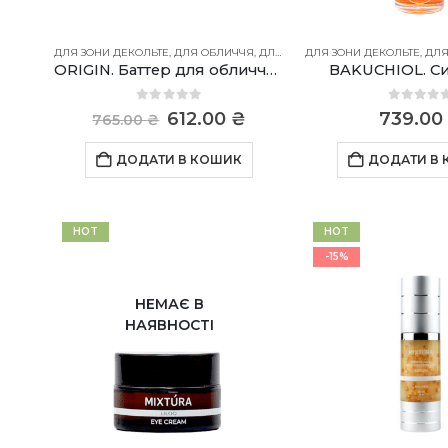
ДЛЯ ЗОНИ ДЕКОЛЬТЕ
,
ДЛЯ ОБЛИЧЧЯ
,
ДЛЯ ШИЇ
ДЛЯ ЗОНИ ДЕКОЛЬТЕ
,
ДЛЯ
ORIGIN. Баттер для обличчя, шиї та зони декольте
BAKUCHIOL. С
0
out of 5
0
out o
Оригінальна
Поточна
612.00
₴
739.00
765.00
₴
ціна:
ціна:
765.00 ₴.
612.00 ₴.
ДОДАТИ В КОШИК
ДОДАТИ В
HOT
HOT
-15%
НЕМАЄ В
НАЯВНОСТІ