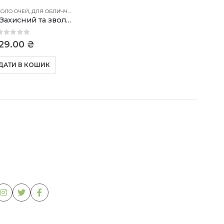
КОЛО ОЧЕЙ
,
ДЛЯ ОБЛИЧЧЯ
,
ДЛЯ ШИЇ
POLARICE. Захисний та зволожуючий крем для обличчя
0
out of 5
29.00
₴
ДАТИ В КОШИК