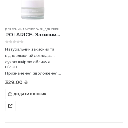
ДЛЯ ЗОНИ НАВКОЛО ОЧЕЙ
,
ДЛЯ ОБЛИЧЧЯ
,
ДЛЯ ШИЇ
POLARICE. Захисний та зволожуючий крем для обличчя
0
out of 5
Натуральний захисний та
відновлюючий догляд за
сухою шкірою обличчя.
Вік: 20+
Призначення: зволоження,
захист від зневоднення під
329.00
₴
впливом морозу та
обвітрювання.
ДОДАТИ В КОШИК
Час застосування:
універсальний
Тип шкіри: сухий,
комбінований.
Об’єм: 15ml