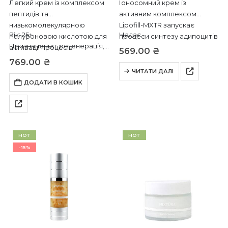
Легкий крем із комплексом
Іоносомний крем із
пептидів та
активним комплексом
низькомолекулярною
Lipofill-MXTR запускає
Вік: 25+
Надає…
гіалуроновою кислотою для
процеси синтезу адипоцитів
Призначення: регенерація,
активації процесів
(клітин ліпідного шару шкіри)
569.00
₴
розгладження зморшок,
регенерації шкіри та
та інтесивно зволожує
769.00
₴
зволоження.
зволоження.
тонку та суху шкіру.
ЧИТАТИ ДАЛІ
Час застосування:
ДОДАТИ В КОШИК
універсальний
Тип шкіри: будь-який,
переважно…
HOT
HOT
-15%