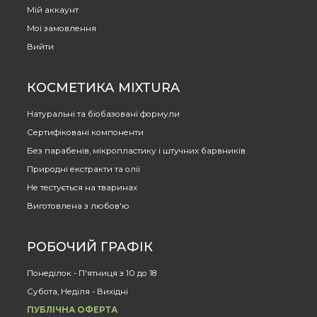
Мій аккаунт
Мої замовлення
Вийти
КОСМЕТИКА MIXTURA
Натуральні та біобазовані формули
Сертифіковані компоненти
Без парабенів, мікропластику і штучних барвників
Природні екстракти та олії
Не тестується на тваринах
Виготовлена з любов'ю
РОБОЧИЙ ГРАФІК
Понеділок - П'ятниця з 10 до 18
Субота, Неділя - Вихідні
ПУБЛІЧНА ОФЕРТА