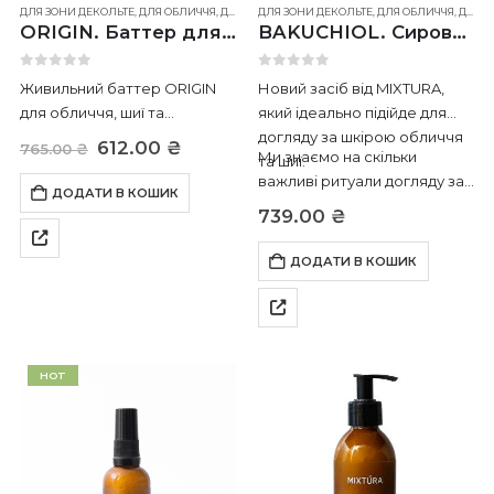
ДЛЯ ЗОНИ ДЕКОЛЬТЕ
,
ДЛЯ ОБЛИЧЧЯ
,
ДЛЯ ШИЇ
ДЛЯ ЗОНИ ДЕКОЛЬТЕ
,
ДЛЯ ОБЛИЧЧЯ
,
ДЛЯ ШИЇ
ORIGIN. Баттер для обличчя, шиї та зони декольте
BAKUCHIOL. Сироватка
0
out of 5
0
out of 5
Живильний баттер ORIGIN
Новий засіб від MIXTURA,
для обличчя, шиї та
який ідеально підійде для
декольте на базі масла ши
догляду за шкірою обличчя
Оригінальна
Поточна
612.00
₴
765.00
₴
Ми знаємо на скільки
та рослинних олій.
та шиї.
ціна:
ціна:
765.00 ₴.
612.00 ₴.
важливі ритуали догляду за
Пом’якшує, зволожує та
ДОДАТИ В КОШИК
собою і хочемо поділитися з
підтримує еластичність
739.00
₴
тобою нашими
шкіри, дарує відчуття
атмосферними та…
комфорту без стягнутості.
ДОДАТИ В КОШИК
Ascorbyl Palmitate +
Tocopherol працюють…
HOT