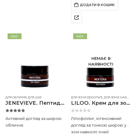
ДОДАТИ В КОШИК
HOT
HOT
НЕМАЄ В
НАЯВНОСТІ
ДЛЯ ОБЛИЧЧЯ
,
ДЛЯ ШИЇ
ДЛЯ ЗОНИ ДЕКОЛЬТЕ
,
ДЛЯ ЗОНИ НАВКОЛО ОЧЕЙ
JENEVIEVE. Пептидний крем для обличчя
LILOO. Крем для зони навколо очей
5.00
out of 5
0
out of 5
Активний догляд за шкірою
Ліпофіллінг, інтенсивний
обличчя.
догляд за тонкою шкірою у
зоні навколо очей.