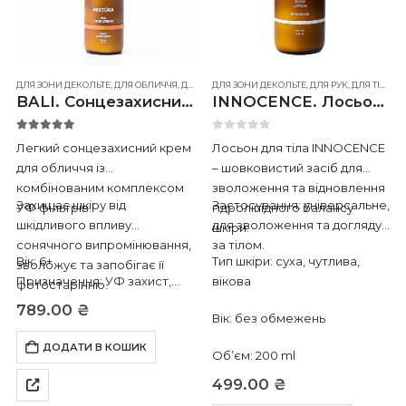
ДЛЯ ЗОНИ ДЕКОЛЬТЕ
,
ДЛЯ ОБЛИЧЧЯ
,
ДЛЯ РУК
ДЛЯ ЗОНИ ДЕКОЛЬТЕ
,
ДЛЯ ТІЛА
,
ДЛЯ ШИЇ
,
ДЛЯ РУК
,
ДЛЯ ТІЛА
,
Д
BALI. Сонцезахисний крем для обличчя SPF 30
INNOCENCE. Лосьон для тіла
5.00
out of 5
0
out of 5
Легкий сонцезахисний крем
Лосьон для тіла INNOCENCE
для обличчя із
– шовковистий засіб для
комбінованим комплексом
зволоження та відновлення
Захищає шкіру від
Застосування: універсальне,
УФ фільтрів.
гідроліпідного балансу
шкідливого впливу
для зволоження та догляду
шкіри.
сонячного випромінювання,
за тілом.
Вік: 6+
Тип шкіри: суха, чутлива,
зволожує та запобігає її
Призначення: УФ захист,
вікова
фотостарінню.
зволоження.
789.00
₴
Вік: без обмежень
Час застосування:
універсальний
ДОДАТИ В КОШИК
Об’єм: 200 ml
Тип шкіри: будь-який
Об’єм: 50…
499.00
₴